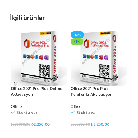
İlgili ürünler
-33%
YENI
Office 2021 Pro Plus Online
Office 2021 Pro Plus
Offi
Aktivasyon
Telefonla Aktivasyon
Akt
Office
Office
Offi
Stokta var
Stokta var
₺
2.250,00
₺
2.250,00
₺
399.990,00
₺
399.990,00
₺
399
SEPETE EKLE
SEPETE EKLE
S