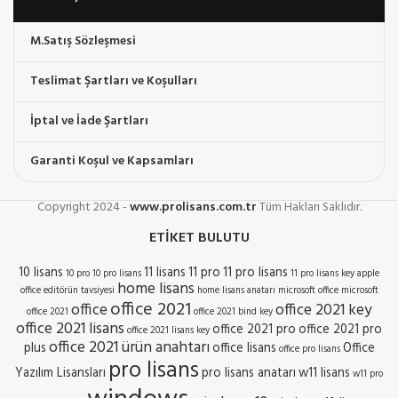
M.Satış Sözleşmesi
Teslimat Şartları ve Koşulları
İptal ve İade Şartları
Garanti Koşul ve Kapsamları
Copyright
2024 -
www.prolisans.com.tr
Tüm Hakları Saklıdır.
ETIKET BULUTU
10 lisans
11 lisans
11 pro
11 pro lisans
10 pro
10 pro lisans
11 pro lisans key
apple
home lisans
office
editörün tavsiyesi
home lisans anatarı
microsoft office
microsoft
office 2021
office
office 2021 key
office 2021
office 2021 bind key
office 2021 lisans
office 2021 pro
office 2021 pro
office 2021 lisans key
office 2021 ürün anahtarı
plus
office lisans
Office
office pro lisans
pro lisans
Yazılım Lisansları
pro lisans anatarı
w11 lisans
w11 pro