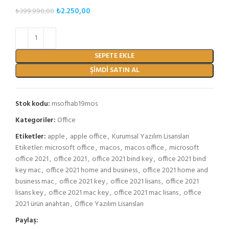
₺
2.250,00
₺
399.990,00
SEPETE EKLE
ŞIMDI SATIN AL
Stok kodu:
msofhab19mos
Kategoriler:
Office
Etiketler:
apple
,
apple office
,
Kurumsal Yazılım Lisansları
Etiketler: microsoft office
,
macos
,
macos office
,
microsoft
office 2021
,
office 2021
,
office 2021 bind key
,
office 2021 bind
key mac
,
office 2021 home and business
,
office 2021 home and
business mac
,
office 2021 key
,
office 2021 lisans
,
office 2021
lisans key
,
office 2021 mac key
,
office 2021 mac lisans
,
office
2021 ürün anahtarı
,
Office Yazılım Lisansları
Paylaş: