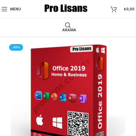
MENU
₺
0,00
ARAMA
-99%