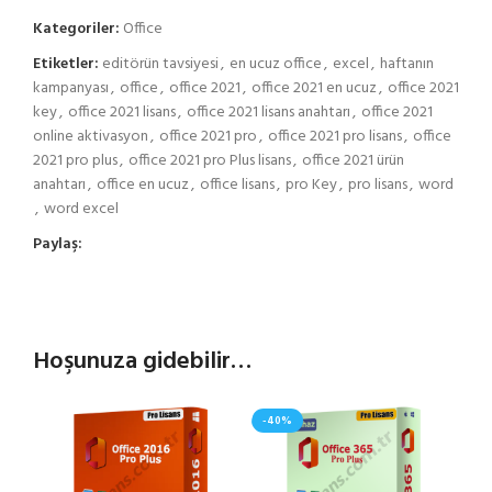
Kategoriler:
Office
Etiketler:
editörün tavsiyesi
,
en ucuz office
,
excel
,
haftanın
kampanyası
,
office
,
office 2021
,
office 2021 en ucuz
,
office 2021
key
,
office 2021 lisans
,
office 2021 lisans anahtarı
,
office 2021
online aktivasyon
,
office 2021 pro
,
office 2021 pro lisans
,
office
2021 pro plus
,
office 2021 pro Plus lisans
,
office 2021 ürün
anahtarı
,
office en ucuz
,
office lisans
,
pro Key
,
pro lisans
,
word
,
word excel
Paylaş:
Hoşunuza gidebilir…
-40%
-7