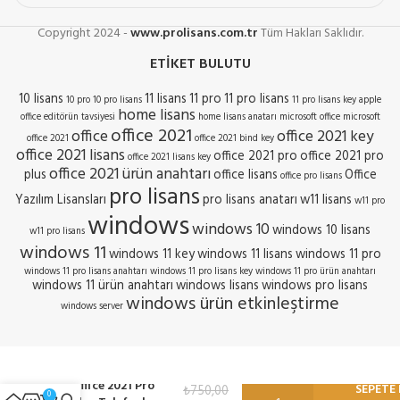
Copyright
2024 -
www.prolisans.com.tr
Tüm Hakları Saklıdır.
ETIKET BULUTU
10 lisans
11 lisans
11 pro
11 pro lisans
10 pro
10 pro lisans
11 pro lisans key
apple
home lisans
office
editörün tavsiyesi
home lisans anatarı
microsoft office
microsoft
office 2021
office
office 2021 key
office 2021
office 2021 bind key
office 2021 lisans
office 2021 pro
office 2021 pro
office 2021 lisans key
office 2021 ürün anahtarı
plus
office lisans
Office
office pro lisans
pro lisans
Yazılım Lisansları
pro lisans anatarı
w11 lisans
w11 pro
windows
windows 10
windows 10 lisans
w11 pro lisans
windows 11
windows 11 key
windows 11 lisans
windows 11 pro
windows 11 pro lisans anahtarı
windows 11 pro lisans key
windows 11 pro ürün anahtarı
windows 11 ürün anahtarı
windows lisans
windows pro lisans
windows ürün etkinleştirme
windows server
Office 2021 Pro
SEPETE 
₺
750,00
0