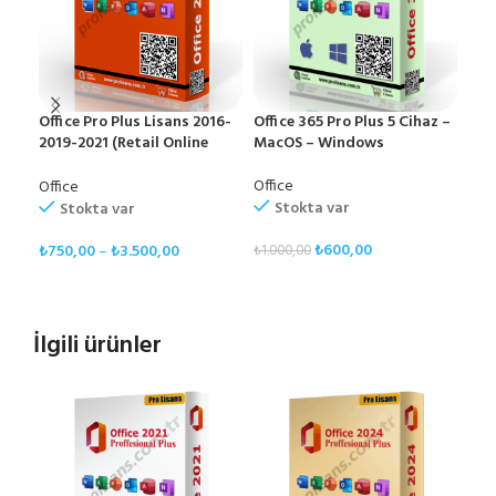
Office Pro Plus Lisans 2016-
Office 365 Pro Plus 5 Cihaz –
Offi
2019-2021 (Retail Online
MacOS – Windows
Aktivasyon)
Offi
Office
Office
Stokta var
Stokta var
₺
2.
₺
600,00
₺
750,00
–
₺
3.500,00
₺
1.000,00
S
SEPETE EKLE
SEÇENEKLER
İlgili ürünler