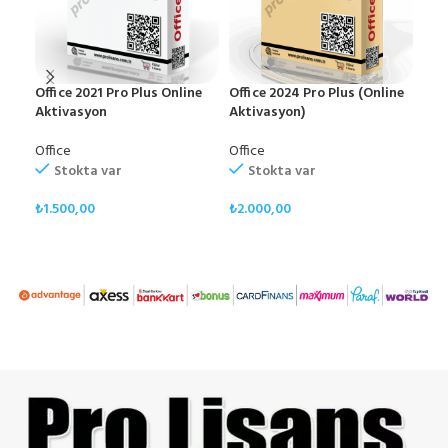
Office 2021 Pro Plus Online
Office 2024 Pro Plus (Online
Win
Aktivasyon
Aktivasyon)
– T
Office
Office
Win
Stokta var
Stokta var
₺
1.500,00
₺
2.000,00
₺
50
SEPETE EKLE
SEPETE EKLE
S