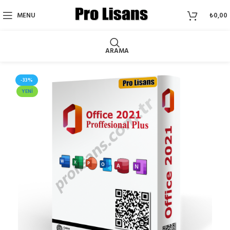
MENU
₺
0,00
ARAMA
-33%
YENI