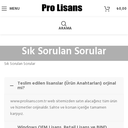
MENU
₺
0,00
ARAMA
Sık Sorulan Sorular
Sık Sorulan Sorular
Teslim edilen lisanslar (Ürün Anahtarları) orjinal
mi?
www.prolisans.com.tr web sitemizden satın alacağınız tüm ürün
ve hizmetler orijinaldir. Sahte ve korsan içeriğe tamamen
karşıyız.
Windows OEM Lisans, Retail Lisans ve BIND