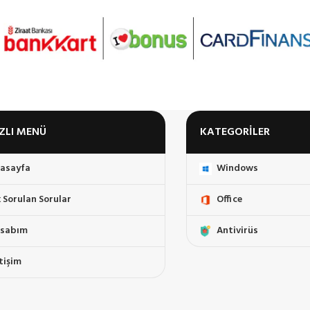
IZLI MENÜ
KATEGORILER
asayfa
Windows
k Sorulan Sorular
Office
sabım
Antivirüs
etişim