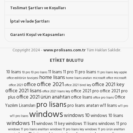
Teslimat Şartları ve Koşulları
İptal ve İade Şartları
Garanti Koşul ve Kapsamları
Copyright
2024 -
www.prolisans.com.tr
Tüm Hakları Saklıdır.
ETIKET BULUTU
10 lisans
11 lisans
11 pro
11 pro lisans
10 pro
10 pro lisans
11 pro lisans key
apple
home lisans
office
editörün tavsiyesi
home lisans anatarı
microsoft office
microsoft
office 2021
office
office 2021 key
office 2021
office 2021 bind key
office 2021 lisans
office 2021 pro
office 2021 pro
office 2021 lisans key
office 2021 ürün anahtarı
plus
office lisans
Office
office pro lisans
pro lisans
Yazılım Lisansları
pro lisans anatarı
w11 lisans
w11 pro
windows
windows 10
windows 10 lisans
w11 pro lisans
windows 11
windows 11 key
windows 11 lisans
windows 11 pro
windows 11 pro lisans anahtarı
windows 11 pro lisans key
windows 11 pro ürün anahtarı