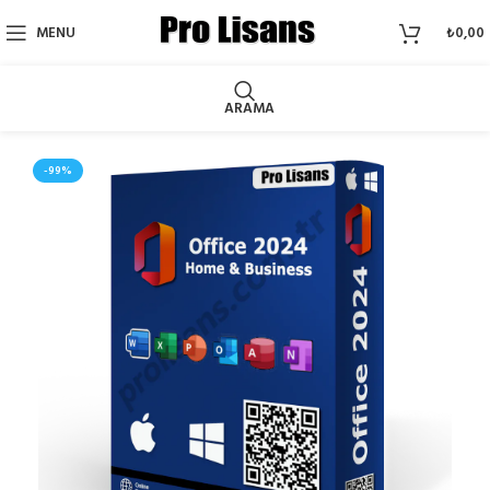
MENU
₺
0,00
ARAMA
-99%