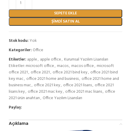
SEPETE EKLE
ŞIMDI SATIN AL
Stok kodu:
Yok
Kategoriler:
Office
Etiketler:
apple
,
apple office
,
Kurumsal Yazılım Lisansları
Etiketler: microsoft office
,
macos
,
macos office
,
microsoft
office 2021
,
office 2021
,
office 2021 bind key
,
office 2021 bind
key mac
,
office 2021 home and business
,
office 2021 home and
business mac
,
office 2021 key
,
office 2021 lisans
,
office 2021
lisans key
,
office 2021 mac key
,
office 2021 mac lisans
,
office
2021 ürün anahtarı
,
Office Yazılım Lisansları
Paylaş:
Açıklama