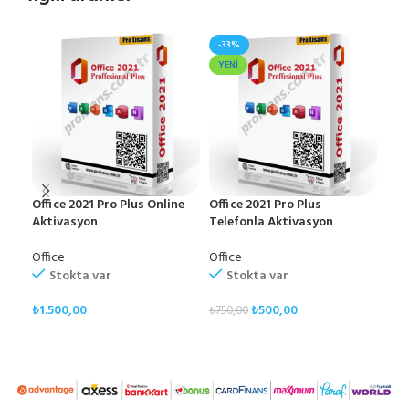
-33%
YENI
Office 2021 Pro Plus Online
Office 2021 Pro Plus
Offi
Aktivasyon
Telefonla Aktivasyon
Akt
Office
Office
Offi
Stokta var
Stokta var
₺
1.500,00
₺
500,00
₺
2.
₺
750,00
SEPETE EKLE
SEPETE EKLE
S