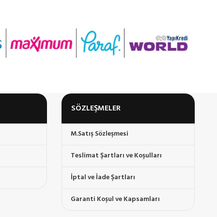
SEPETE EKLE
SEP
SÖZLEŞMELER
M.Satış Sözleşmesi
 trial today” ekranına girilir, Deneme sürümü olarak indirilir ve
Teslimat Şartları ve Koşulları
İptal ve İade Şartları
Garanti Koşul ve Kapsamları