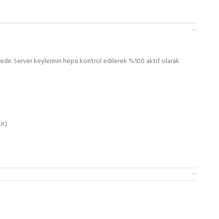
ir. Server keylerinin hepsi kontrol edilerek %100 aktif olarak
r.)
münden lisanslı hale döndürme işlemleri aşağıdadır.