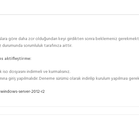
wslara göre daha zor olduğundan keyi girdikten sonra beklemeniz gerekmekted
z durumunda sorumluluk tarafınıza aittir.
s aktifleştirme:
so dosyasını indirmeli ve kurmalısınız.
ına giriş yapılmalıdır. Deneme sürümü olarak indirilip kurulum yapılması gereki
windows-server-2012-r2
n” kelimesi görülür. Bu ürünün deneme sürümü olduğunu gösterir. Deneme sürü
ey:D2N9P-3P6X9-2R39C-7RTCD-MDVJX /AcceptEula