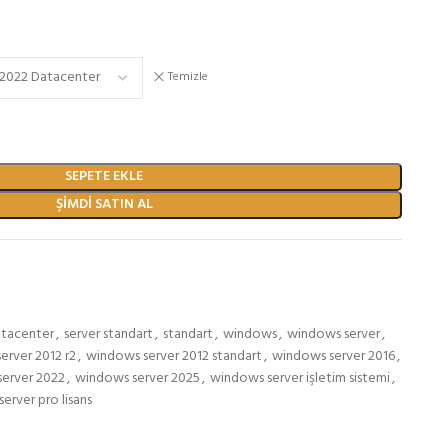
Temizle
SEPETE EKLE
ŞIMDI SATIN AL
atacenter
,
server standart
,
standart
,
windows
,
windows server
,
erver 2012 r2
,
windows server 2012 standart
,
windows server 2016
,
erver 2022
,
windows server 2025
,
windows server işletim sistemi
,
erver pro lisans