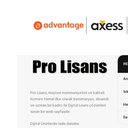
SEPETE EKLE
SEP
Çalıştır
slui 3 yazıp enter ‘a basıyoruz. Mevcut key bilgilerini 
Command Line to
Activate Windo
CMD ‘yi Run as Administrator diyerek çalıştırıyoruz.
slmgr.vbs /ipk xxxxx-xxxxx-xxxxx-xxxxx-xxxxx komut
windowsu etkinleştiriyoruz.
H
Windows Server 2016 Standart ve Da
An
Aşağıdaki linkten “Download the ISO” butonunu kullanarak is
Sı
kurulur.
Pro Lisans, müşteri memnuniyetini ve kaliteli
hizmeti temel ilke olarak benimseyen, dinamik
https://www.microsoft.com/en-us/evalcenter/evaluate
He
ve uzman bir kadro ile Dijital Lisans çözümleri
sunan bir web sayfasıdır.
İl
Dijital Ürünlerde İade durumu