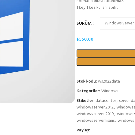
Format sonrası kullanılmaz.
1 key 1 kez kullanılabilir.
SÜRÜM
₺
550,00
Stok kodu:
ws2022data
Kategoriler:
Windows
Etiketler:
datacenter
,
server d
windows server 2012
,
windows s
windows server 2019
,
windows s
windows server lisans
,
windows s
Paylaş: