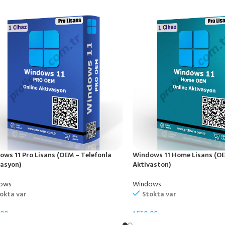
ir ve lisanslanır.
e:
tKey:CB7KF-BWN84-R7R2Y-793K2-8XDDG /AcceptEula
ws 11 Pro Lisans (OEM – Telefonla
Windows 11 Home Lisans (OE
ir ve lisanslanır.
vasyon)
Aktivaston)
ows
Windows
okta var
Stokta var
,00
₺
550,00