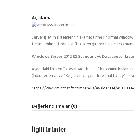
Açıklama
Server işletim sistemlerinin aktifleştirmesi normal windo
teslim edilmektedir. Üst üste keyi girerek başarısız olmanı
Windows Server 2012 R2 Standart ve Datacenter Lisan
Aşağıdaki linkten “Download the ISO” butonunu kullanarak i
(İndirmeden önce “Register for your free trial today” ekran
https://www.microsoft.com/en-us/evalcenter/evaluate-
Kurulum sonrası lisans ekranında ürünün sonunda “evolutio
Değerlendirmeler (0)
Ürünü Standart versiyonuna döndürme için CMD’ye:
DISM /Online /Set-Edition:ServerStandard /ProductK
İlgili ürünler